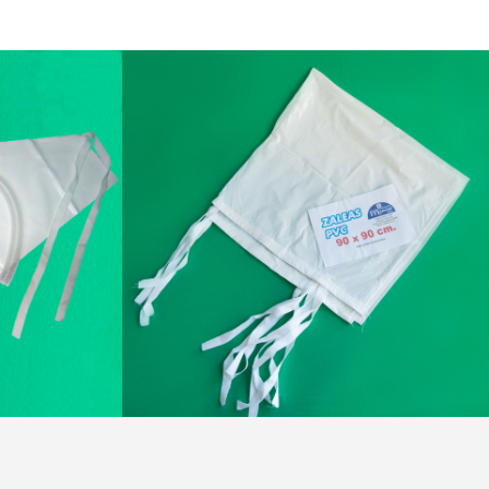
GÍAS
CUIDADOS Y REHABILITACIÓN
ior
Bio-Descartables Marior