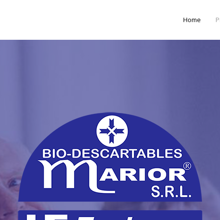
Home
P